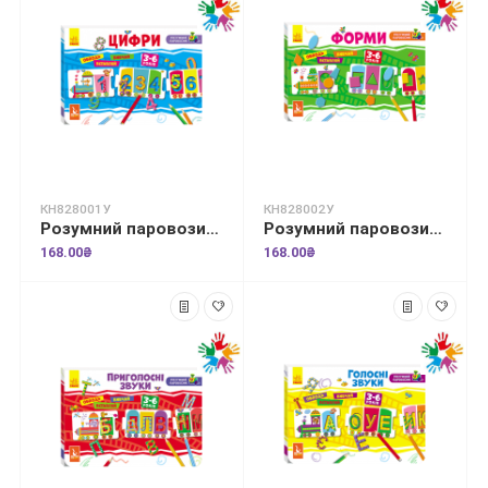
КН828001У
КН828002У
Розумний паровозик. Цифри
Розумний паровозик. 2+ Форми
168.00₴
168.00₴