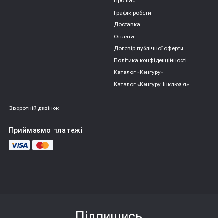
Про нас
логічні куби або будь-які інші геометричні фігури;
Графік роботи
Доставка
Є сортери для ігор на вулиці. Частина з них 
поєднують в собі кілька функцій і можуть бути 
Оплата
одночасно іграшкою на колесах, яку зручно вести за 
Договір публічної оферти
собою на мотузці, або іграшкою-гойдалкою;
Політика конфіденційності
Частина сортерів є музичні іграшки зі світловими і 
Каталог «Кенгуру»
звуковими ефектами.
Каталог «Кенгуру. Інклюзія»
Зворотній дзвінок
Сортер є закритий контейнер у формі куба або іншої 
фігури. В її стінках пророблені отвори різної величини і 
Приймаємо платежі
форми. Також в комплект входять фігурки, відповідні цих 
отворів за формою і розміром. Завданням для дитини є 
підбір фігурки під кожен отвір. Класичне завдання - 
підбираємо формочки і отвори.
Дуже гарне завдання буде тренуватися збирати сортер 
різними руками по черзі. Справа в тому, що маленькі дітки 
Підпишись