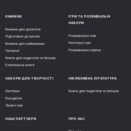
КНИЖКИ
ІГРИ ТА РОЗВИВАЛЬНІ
Види сортерів:
НАБОРИ
Книжки для дозвілля
Розвивальні ігри
Підготовка до школи
Сортери можуть бути виконані з різних матеріалів: з 
Настільні ігри
Книжки для найменших
дерева, пластика, пластмаси, гуми або з тканини. 
Розвивальні картки
Читання
Якість використовуваних матеріалів постійно 
Книги для педагогів та батьків
контролюється. Вони безпечні для дітей, не мають 
сторонніх запахів;
Електронна книга
Сортери розрізняються за ступенем складності: 
НАБОРИ ДЛЯ ТВОРЧОСТІ
ІНКЛЮЗИВНА ЛІТЕРАТУРА
можуть бути зовсім простими (для дітей від 6 
місяців) або більш складними (для дітей до 3-х 
Листівки
Книги для педагогів та батьків
років). І ті, і інші покликані розвивати логічне 
мислення, пам'ять, уважність, посидючість, 
Рукоділля
координацію рухів і дрібну моторику рук. Це 
Творчі ігри
найпростіший спосіб познайомити дитину з новими 
формами, фігурами і квітами;
НАШІ ПАРТНЕРИ
ПРО НАС
Сортери можуть мати найрізноманітніші форми: 
будинки, піраміди, літаки або машини, тварини, 