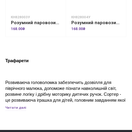
КН828003У
КН828004У
Розумний паровозик. 2+ Приголосні звуки
Розумний паровозик. 2+ Голосні звуки
168.00₴
168.00₴
Трафарети
Розвиваюча головоломка забезпечить дозвілля для 
піврічного малюка, допоможе пізнати навколишній світ, 
розвине логіку і дрібну моторику дитячих ручок. Сортер - 
це розвиваюча іграшка для дітей, головним завданням якої 
є сортування предметів за різними ознаками. Це перша 
Читати далі
головоломка для дитини від шести місяців і вважається 
однією з найважливіших і корисних іграшок. Педіатри і 
дитячі психологи впевнені, що такі іграшки прискорюють 
творчий розвиток у дітей.