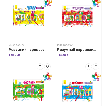
КН828004У
КН828003У
Розумний паровозик. 2+ Голосні звуки
Розумний паровозик. 2+ Приголосні звуки
168.00₴
168.00₴