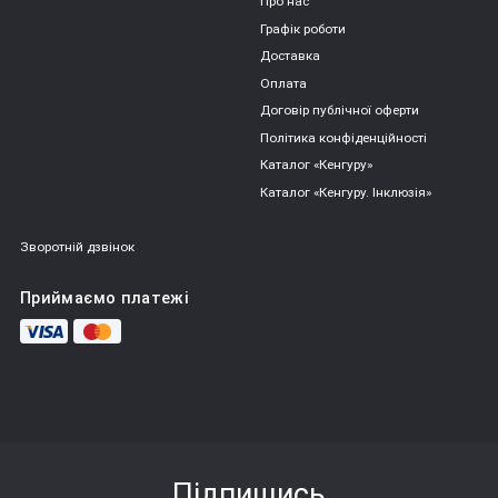
Про нас
логічні куби або будь-які інші геометричні фігури;
Графік роботи
Доставка
Є сортери для ігор на вулиці. Частина з них 
поєднують в собі кілька функцій і можуть бути 
Оплата
одночасно іграшкою на колесах, яку зручно вести за 
Договір публічної оферти
собою на мотузці, або іграшкою-гойдалкою;
Політика конфіденційності
Частина сортерів є музичні іграшки зі світловими і 
Каталог «Кенгуру»
звуковими ефектами.
Каталог «Кенгуру. Інклюзія»
Зворотній дзвінок
Сортер є закритий контейнер у формі куба або іншої 
фігури. В її стінках пророблені отвори різної величини і 
Приймаємо платежі
форми. Також в комплект входять фігурки, відповідні цих 
отворів за формою і розміром. Завданням для дитини є 
підбір фігурки під кожен отвір. Класичне завдання - 
підбираємо формочки і отвори.
Дуже гарне завдання буде тренуватися збирати сортер 
різними руками по черзі. Справа в тому, що маленькі дітки 
Підпишись