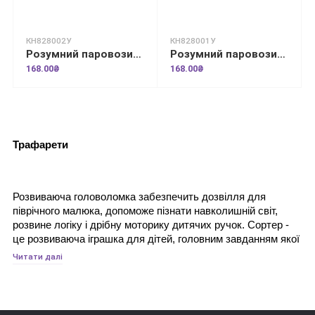
КН828002У
КН828001У
Розумний паровозик. 2+ Форми
Розумний паровозик. Цифри
168.00₴
168.00₴
Трафарети
Розвиваюча головоломка забезпечить дозвілля для 
піврічного малюка, допоможе пізнати навколишній світ, 
розвине логіку і дрібну моторику дитячих ручок. Сортер - 
це розвиваюча іграшка для дітей, головним завданням якої 
є сортування предметів за різними ознаками. Це перша 
Читати далі
головоломка для дитини від шести місяців і вважається 
однією з найважливіших і корисних іграшок. Педіатри і 
дитячі психологи впевнені, що такі іграшки прискорюють 
творчий розвиток у дітей.