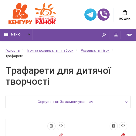
КОШИК
МЕНЮ
УКР
Головна
Ігри та розвивальні набори
Розвивальні ігри
Трафарети
Трафарети для дитячої
творчості
Сортування: За замовчуванням