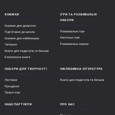
КНИЖКИ
ІГРИ ТА РОЗВИВАЛЬНІ
Види сортерів:
НАБОРИ
Книжки для дозвілля
Розвивальні ігри
Підготовка до школи
Сортери можуть бути виконані з різних матеріалів: з 
Настільні ігри
Книжки для найменших
дерева, пластика, пластмаси, гуми або з тканини. 
Розвивальні картки
Читання
Якість використовуваних матеріалів постійно 
Книги для педагогів та батьків
контролюється. Вони безпечні для дітей, не мають 
сторонніх запахів;
Електронна книга
Сортери розрізняються за ступенем складності: 
НАБОРИ ДЛЯ ТВОРЧОСТІ
ІНКЛЮЗИВНА ЛІТЕРАТУРА
можуть бути зовсім простими (для дітей від 6 
місяців) або більш складними (для дітей до 3-х 
Листівки
Книги для педагогів та батьків
років). І ті, і інші покликані розвивати логічне 
мислення, пам'ять, уважність, посидючість, 
Рукоділля
координацію рухів і дрібну моторику рук. Це 
Творчі ігри
найпростіший спосіб познайомити дитину з новими 
формами, фігурами і квітами;
НАШІ ПАРТНЕРИ
ПРО НАС
Сортери можуть мати найрізноманітніші форми: 
будинки, піраміди, літаки або машини, тварини, 