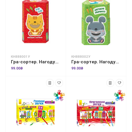
КН888001У
КН888002У
Гра-сортер. Нагодуй тваринку. Домашні улюбленці
Гра-сортер. Нагодуй тваринку. Лісові звірятка
99.00₴
99.00₴