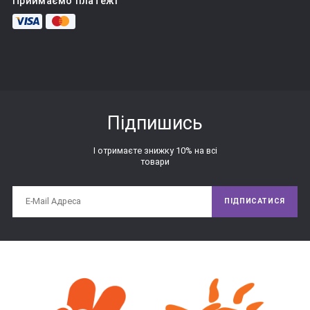
Приймаємо платежі
форми. Також в комплект входять фігурки, відповідні цих 
отворів за формою і розміром. Завданням для дитини є 
підбір фігурки під кожен отвір. Класичне завдання - 
підбираємо формочки і отвори.
Дуже гарне завдання буде тренуватися збирати сортер 
різними руками по черзі. Справа в тому, що маленькі дітки 
Підпишись
збирають сортер двома руками, і таке завдання стане для 
них відмінним вправою на координацію рухів рук. Також 
І отримаєте знижку 10% на всі
можна запропонувати малюкові зібрати сортер двома 
товари
руками разом, наприклад, зв'язаними руками - це буде вже 
зовсім інше завдання, яке теж здорово розвиває 
координацію.
ПІДПИСАТИСЯ
Якщо на час забути, що у нас в руках сортер і його треба 
«збирати», то межі з дірочками чарівним чином 
перетворюються в будиночки для звірят, гаражі для 
машинок, ямки на галявинці - дайте волю фантазії, своїй і 
дитини! Такі сюжетні гри можна поєднувати із завданнями 