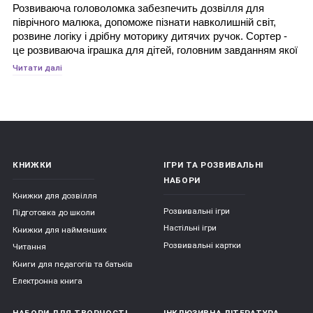
Розвиваюча головоломка забезпечить дозвілля для 
піврічного малюка, допоможе пізнати навколишній світ, 
розвине логіку і дрібну моторику дитячих ручок. Сортер - 
це розвиваюча іграшка для дітей, головним завданням якої 
є сортування предметів за різними ознаками. Це перша 
Читати далі
головоломка для дитини від шести місяців і вважається 
однією з найважливіших і корисних іграшок. Педіатри і 
дитячі психологи впевнені, що такі іграшки прискорюють 
творчий розвиток у дітей.
КНИЖКИ
ІГРИ ТА РОЗВИВАЛЬНІ
Види сортерів:
НАБОРИ
Книжки для дозвілля
Розвивальні ігри
Підготовка до школи
Сортери можуть бути виконані з різних матеріалів: з 
Настільні ігри
Книжки для найменших
дерева, пластика, пластмаси, гуми або з тканини. 
Розвивальні картки
Читання
Якість використовуваних матеріалів постійно 
Книги для педагогів та батьків
контролюється. Вони безпечні для дітей, не мають 
сторонніх запахів;
Електронна книга
Сортери розрізняються за ступенем складності: 
НАБОРИ ДЛЯ ТВОРЧОСТІ
ІНКЛЮЗИВНА ЛІТЕРАТУРА