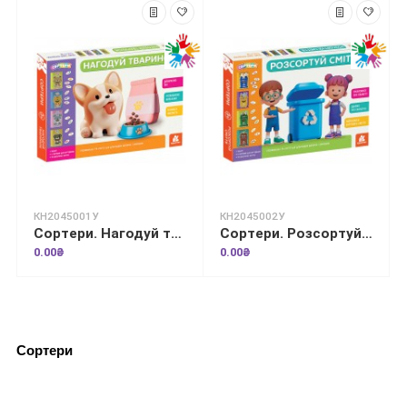
КН2045001У
КН2045002У
Сортери. Нагодуй тваринок
Сортери. Розсортуй сміття
0.00₴
0.00₴
Сортери