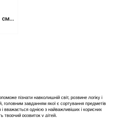
Сортери. Розсортуй сміття
може пізнати навколишній світ, розвине логіку і 
й, головним завданням якої є сортування предметів 
 і вважається однією з найважливіших і корисних 
ть творчий розвиток у дітей.