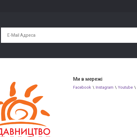
 входять фігурки, відповідні цих отворів за формою і розміром. З
ласичне завдання - підбираємо формочки і отвори.
не завдання буде тренуватися збирати сортер різними руками по 
вома руками, і таке завдання стане для них відмінним вправою н
увати малюкові зібрати сортер двома руками разом, наприклад, з
, яке теж здорово розвиває координацію.
час забути, що у нас в руках сортер і його треба «збирати», то 
Ми в мережі
и для звірят, гаражі для машинок, ямки на галявинці - дайте волю 
ти із завданнями на логіку: мишка живе в круглому будиночку - з
Facebook
\
Instagram
\
Youtube
\
будиночку без кутів - таке формулювання підійде для 2-3 років.
алюк бере в свої маленькі ручки предмет, повертає і намагається
ться дрібна моторика, логічне мислення. Ще під час гри діти тре
гра з сортером розвиває координацію рухів і окомір. Іграшки сорт