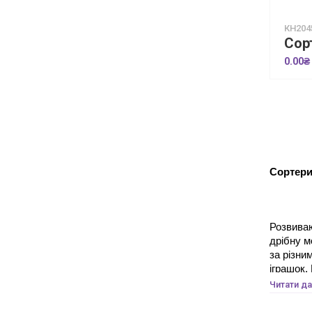
КН204
0.00₴
Сортер
Розвиваю
дрібну м
за різни
іграшок.
Читати да