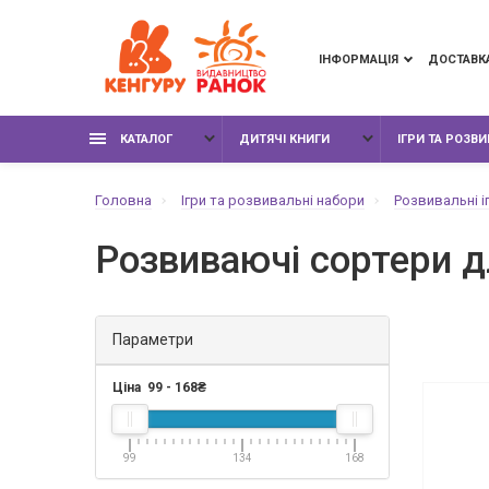
ІНФОРМАЦІЯ
ДОСТАВК
КАТАЛОГ
ДИТЯЧІ КНИГИ
ІГРИ ТА РОЗВ
Головна
Ігри та розвивальні набори
Розвивальні і
Розвиваючі сортери д
Параметри
Ціна
99
-
168
₴
99
134
168