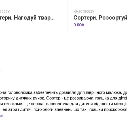
5001У
КН2045002У
Сортери. Нагодуй тваринок
0.00₴
и
ча головоломка забезпечить дозвілля для піврічного малюка, допо
оторику дитячих ручок. Сортер - це розвиваюча іграшка для діте
ми ознаками. Це перша головоломка для дитини від шести місяців
 Педіатри і дитячі психологи впевнені, що такі іграшки прискорюю
лі