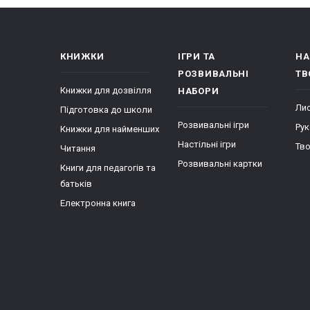
Види со
КНИЖКИ
ІГРИ ТА
НА
С
РОЗВИВАЛЬНІ
ТВ
в
Книжки для дозвілля
НАБОРИ
С
Лис
Підготовка до школи
с
Розвивальні ігри
Рук
Книжки для найменших
к
Настільні ігри
Тво
к
Читання
Розвивальні картки
Книги для педагогів та
С
батьків
я
Електронна книга
Є
к
Ч
Сортер є