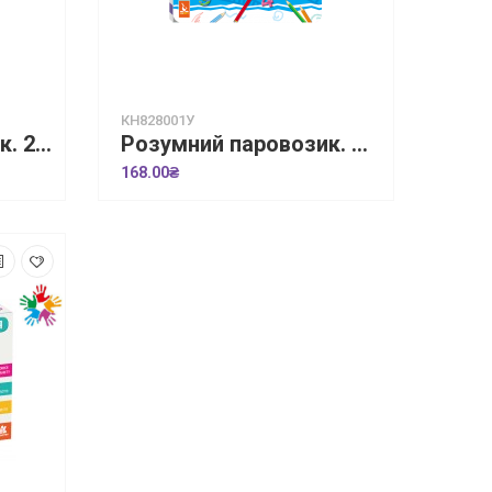
КН828001У
Розумний паровозик. 2+ Форми
Розумний паровозик. Цифри
168.00₴