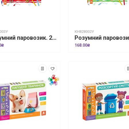
003У
КН828002У
Розумний паровозик. 2+ Приголосні звуки
0₴
168.00₴