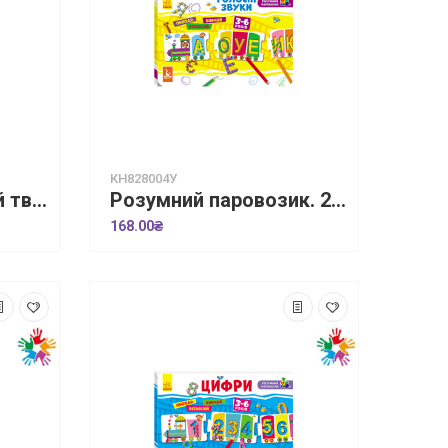
КН828004У
Гра-сортер. Нагодуй тваринку. Лісові звірятка
Розумний паровозик. 2+ Голосні звуки
168.00₴