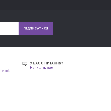
авданням для дитини є підбір фігурки під кожен 
черзі. Справа в тому, що маленькі дітки збирають 
ПІДПИСАТИСЯ
а координацію рухів рук. Також можна 
в'язаними руками - це буде вже зовсім інше 
межі з дірочками чарівним чином перетворюються в 
У ВАС Є ПИТАННЯ?
фантазії, своїй і дитини! Такі сюжетні гри можна 
Напишіть нам
авдання для дитини 1,5 років, зайка живе в 
TikTok
 вставити в спеціальний отвір. Таким чином 
нують пам'ять і пізнають суть причинно-наслідкових 
ери виробляють у дітей посидючість, вчать 