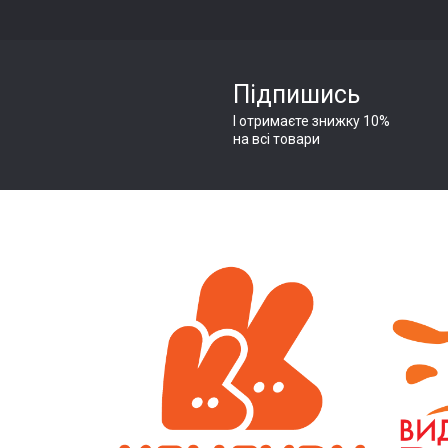
комплект
отвір. К
Підпишись
Дуже гар
І отримаєте знижку 10%
сортер д
на всі товари
запропон
завдання
Якщо на 
будиночк
поєднува
жовтому 
Граючи м
розвиває
связей.І