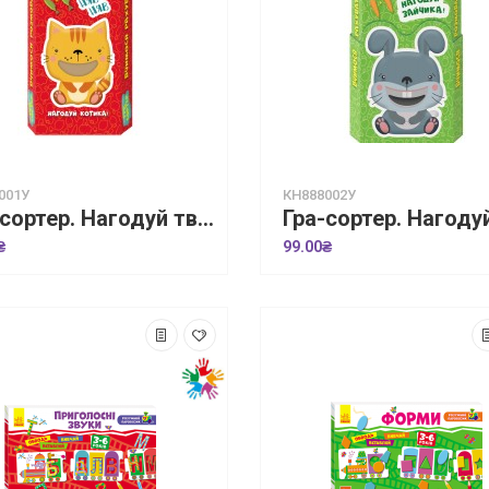
001У
КН888002У
Гра-сортер. Нагодуй тваринку. Домашні улюбленці
₴
99.00₴