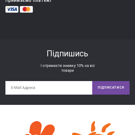
Приймаємо платежі
форми. Також в комплект входять фігурки, відповідні цих 
отворів за формою і розміром. Завданням для дитини є 
підбір фігурки під кожен отвір. Класичне завдання - 
підбираємо формочки і отвори.
Дуже гарне завдання буде тренуватися збирати сортер 
різними руками по черзі. Справа в тому, що маленькі дітки 
Підпишись
збирають сортер двома руками, і таке завдання стане для 
них відмінним вправою на координацію рухів рук. Також 
І отримаєте знижку 10% на всі
можна запропонувати малюкові зібрати сортер двома 
товари
руками разом, наприклад, зв'язаними руками - це буде вже 
зовсім інше завдання, яке теж здорово розвиває 
координацію.
ПІДПИСАТИСЯ
Якщо на час забути, що у нас в руках сортер і його треба 
«збирати», то межі з дірочками чарівним чином 
перетворюються в будиночки для звірят, гаражі для 
машинок, ямки на галявинці - дайте волю фантазії, своїй і 
дитини! Такі сюжетні гри можна поєднувати із завданнями 