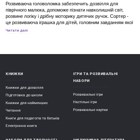
Розвиваюча головоломка забезпечить дозвілля для 
піврічного малюка, допоможе пізнати навколишній світ, 
розвине логіку і дрібну моторику дитячих ручок. Сортер - 
це розвиваюча іграшка для дітей, головним завданням якої 
є сортування предметів за різними ознаками. Це перша 
Читати далі
головоломка для дитини від шести місяців і вважається 
однією з найважливіших і корисних іграшок. Педіатри і 
дитячі психологи впевнені, що такі іграшки прискорюють 
творчий розвиток у дітей.
КНИЖКИ
ІГРИ ТА РОЗВИВАЛЬНІ
Види сортерів:
НАБОРИ
Книжки для дозвілля
Розвивальні ігри
Підготовка до школи
Сортери можуть бути виконані з різних матеріалів: з 
Настільні ігри
Книжки для найменших
дерева, пластика, пластмаси, гуми або з тканини. 
Розвивальні картки
Читання
Якість використовуваних матеріалів постійно 
Книги для педагогів та батьків
контролюється. Вони безпечні для дітей, не мають 
сторонніх запахів;
Електронна книга
Сортери розрізняються за ступенем складності: 
НАБОРИ ДЛЯ ТВОРЧОСТІ
ІНКЛЮЗИВНА ЛІТЕРАТУРА