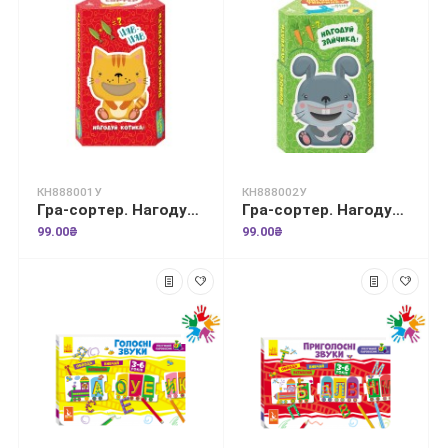
КН888001У
КН888002У
Гра-сортер. Нагодуй тваринку. Домашні улюбленці
Гра-сортер. Нагодуй тваринку. Лісові звірятка
99.00₴
99.00₴