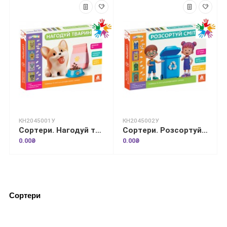
КН2045001У
КН2045002У
Сортери. Нагодуй тваринок
Сортери. Розсортуй сміття
0.00₴
0.00₴
Сортери