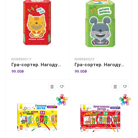
КН888001У
КН888002У
Гра-сортер. Нагодуй тваринку. Домашні улюбленці
Гра-сортер. Нагодуй тваринку. Лісові звірятка
99.00₴
99.00₴