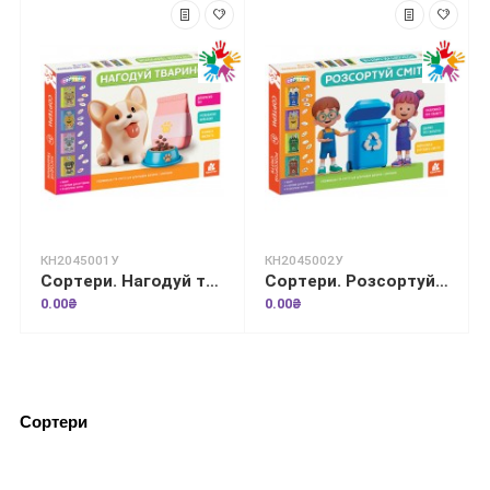
КН2045001У
КН2045002У
Сортери. Нагодуй тваринок
Сортери. Розсортуй сміття
0.00₴
0.00₴
Сортери