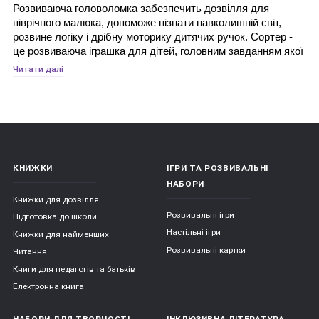
Розвиваюча головоломка забезпечить дозвілля для 
піврічного малюка, допоможе пізнати навколишній світ, 
розвине логіку і дрібну моторику дитячих ручок. Сортер - 
це розвиваюча іграшка для дітей, головним завданням якої 
є сортування предметів за різними ознаками. Це перша 
Читати далі
головоломка для дитини від шести місяців і вважається 
однією з найважливіших і корисних іграшок. Педіатри і 
дитячі психологи впевнені, що такі іграшки прискорюють 
творчий розвиток у дітей.
КНИЖКИ
ІГРИ ТА РОЗВИВАЛЬНІ
Види сортерів:
НАБОРИ
Книжки для дозвілля
Розвивальні ігри
Підготовка до школи
Сортери можуть бути виконані з різних матеріалів: з 
Настільні ігри
Книжки для найменших
дерева, пластика, пластмаси, гуми або з тканини. 
Розвивальні картки
Читання
Якість використовуваних матеріалів постійно 
Книги для педагогів та батьків
контролюється. Вони безпечні для дітей, не мають 
сторонніх запахів;
Електронна книга
Сортери розрізняються за ступенем складності: 
НАБОРИ ДЛЯ ТВОРЧОСТІ
ІНКЛЮЗИВНА ЛІТЕРАТУРА