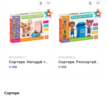
КН2045001У
КН2045002У
Сортери. Нагодуй тваринок
Сортери. Розсортуй сміття
0.00₴
0.00₴
Сортери