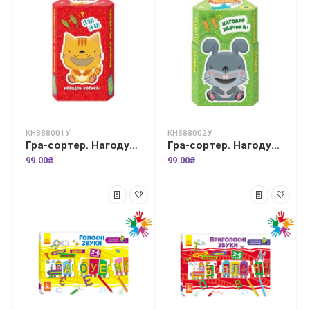
КН888001У
КН888002У
Гра-сортер. Нагодуй тваринку. Домашні улюбленці
Гра-сортер. Нагодуй тваринку. Лісові звірятка
99.00₴
99.00₴