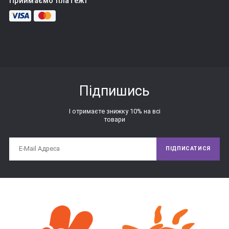
Приймаємо платежі
форми. Також в комплект входять фігурки, відповідні цих 
отворів за формою і розміром. Завданням для дитини є 
підбір фігурки під кожен отвір. Класичне завдання - 
підбираємо формочки і отвори.
Дуже гарне завдання буде тренуватися збирати сортер 
різними руками по черзі. Справа в тому, що маленькі дітки 
Підпишись
збирають сортер двома руками, і таке завдання стане для 
них відмінним вправою на координацію рухів рук. Також 
І отримаєте знижку 10% на всі
можна запропонувати малюкові зібрати сортер двома 
товари
руками разом, наприклад, зв'язаними руками - це буде вже 
зовсім інше завдання, яке теж здорово розвиває 
координацію.
ПІДПИСАТИСЯ
Якщо на час забути, що у нас в руках сортер і його треба 
«збирати», то межі з дірочками чарівним чином 
перетворюються в будиночки для звірят, гаражі для 
машинок, ямки на галявинці - дайте волю фантазії, своїй і 
дитини! Такі сюжетні гри можна поєднувати із завданнями 