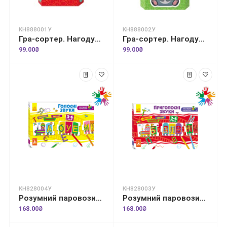
КН888001У
КН888002У
Гра-сортер. Нагодуй тваринку. Домашні улюбленці
Гра-сортер. Нагодуй тваринку. Лісові звірятка
99.00₴
99.00₴
КН828004У
КН828003У
Розумний паровозик. 2+ Голосні звуки
Розумний паровозик. 2+ Приголосні звуки
168.00₴
168.00₴