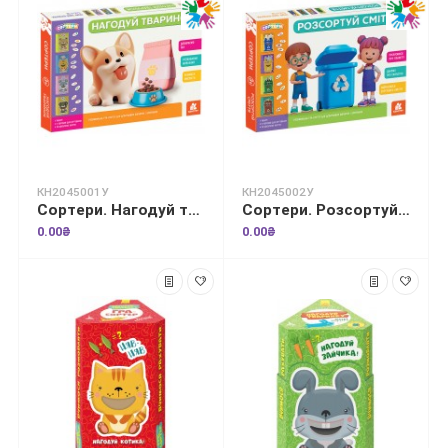
КН2045001У
КН2045002У
Сортери. Нагодуй тваринок
Сортери. Розсортуй сміття
0.00₴
0.00₴