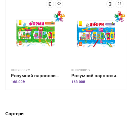
КН828002У
КН828001У
Розумний паровозик. 2+ Форми
Розумний паровозик. Цифри
168.00₴
168.00₴
Сортери