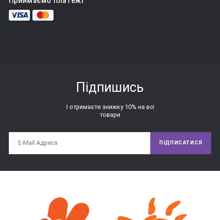
Приймаємо платежі
форми. Також в комплект входять фігурки, відповідні цих 
отворів за формою і розміром. Завданням для дитини є 
підбір фігурки під кожен отвір. Класичне завдання - 
підбираємо формочки і отвори.
Дуже гарне завдання буде тренуватися збирати сортер 
різними руками по черзі. Справа в тому, що маленькі дітки 
Підпишись
збирають сортер двома руками, і таке завдання стане для 
них відмінним вправою на координацію рухів рук. Також 
І отримаєте знижку 10% на всі
можна запропонувати малюкові зібрати сортер двома 
товари
руками разом, наприклад, зв'язаними руками - це буде вже 
зовсім інше завдання, яке теж здорово розвиває 
координацію.
ПІДПИСАТИСЯ
Якщо на час забути, що у нас в руках сортер і його треба 
«збирати», то межі з дірочками чарівним чином 
перетворюються в будиночки для звірят, гаражі для 
машинок, ямки на галявинці - дайте волю фантазії, своїй і 
дитини! Такі сюжетні гри можна поєднувати із завданнями 