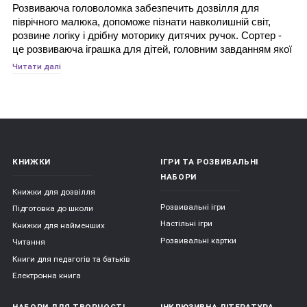
Розвиваюча головоломка забезпечить дозвілля для 
піврічного малюка, допоможе пізнати навколишній світ, 
розвине логіку і дрібну моторику дитячих ручок. Сортер - 
це розвиваюча іграшка для дітей, головним завданням якої 
є сортування предметів за різними ознаками. Це перша 
Читати далі
головоломка для дитини від шести місяців і вважається 
однією з найважливіших і корисних іграшок. Педіатри і 
дитячі психологи впевнені, що такі іграшки прискорюють 
творчий розвиток у дітей.
КНИЖКИ
ІГРИ ТА РОЗВИВАЛЬНІ
Види сортерів:
НАБОРИ
Книжки для дозвілля
Розвивальні ігри
Підготовка до школи
Сортери можуть бути виконані з різних матеріалів: з 
Настільні ігри
Книжки для найменших
дерева, пластика, пластмаси, гуми або з тканини. 
Розвивальні картки
Читання
Якість використовуваних матеріалів постійно 
Книги для педагогів та батьків
контролюється. Вони безпечні для дітей, не мають 
сторонніх запахів;
Електронна книга
Сортери розрізняються за ступенем складності: 
НАБОРИ ДЛЯ ТВОРЧОСТІ
ІНКЛЮЗИВНА ЛІТЕРАТУРА